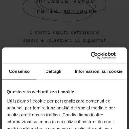
Un’isola verde
fra le montagne
I nostri ospiti definiscono
spesso e volentieri il Küglerhof
come “l'isola verde”. Che bello.
In effetti, vi aspettano 3,5
ettari di spazio all'aria
Consenso
Dettagli
Informazioni sui cookie
aperta. Da noi regna ovunque
un’ospitalità incontaminata.
Questo sito web utilizza i cookie
Utilizziamo i cookie per personalizzare contenuti ed
annunci, per fornire funzionalità dei social media e per
analizzare il nostro traffico. Condividiamo inoltre
L'HOTEL
informazioni sul modo in cui utilizzi il nostro sito con i
nostri partner che si occupano di analisi dei dati web,