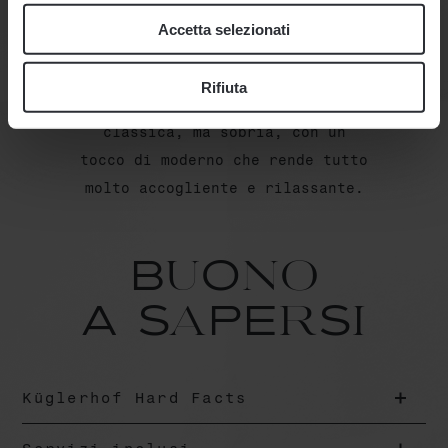
di salotto piuttosto che a
Accetta selezionati
quella di un hotel di lusso.
L’atmosfera che permea i nostri
Rifiuta
ambienti non è tipicamente
classica, ma sobria, con un
tocco di moderno che rende tutto
molto accogliente e rilassante.
BuOno
A SaPErSi
Küglerhof Hard Facts