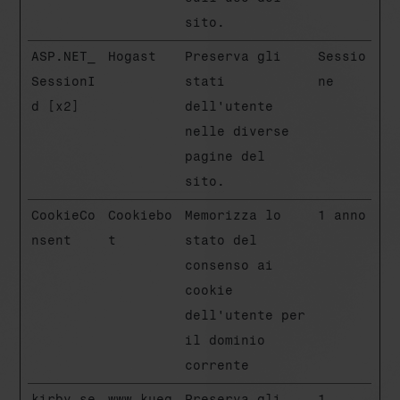
sito.
ASP.NET_
Hogast
Preserva gli
Sessio
SessionI
stati
ne
d [x2]
dell'utente
nelle diverse
pagine del
sito.
CookieCo
Cookiebo
Memorizza lo
1 anno
nsent
t
stato del
consenso ai
cookie
dell'utente per
il dominio
corrente
kirby_se
www.kueg
Preserva gli
1