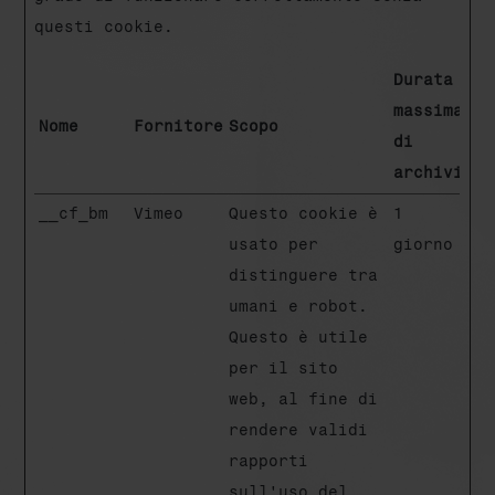
questi cookie.
Durata
massima
Nome
Fornitore
Scopo
di
archiviazi
__cf_bm
Vimeo
Questo cookie è
1
usato per
giorno
distinguere tra
umani e robot.
Questo è utile
per il sito
web, al fine di
rendere validi
rapporti
sull'uso del