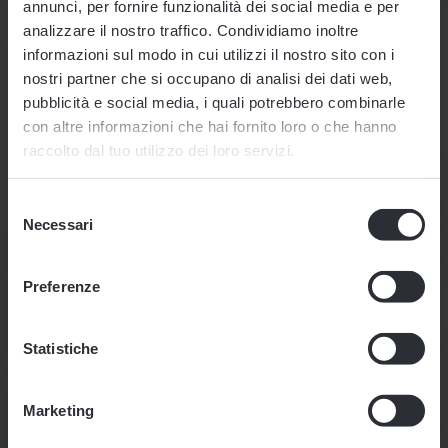
annunci, per fornire funzionalità dei social media e per
dispositivi e
analizzare il nostro traffico. Condividiamo inoltre
canali di
informazioni sul modo in cui utilizzi il nostro sito con i
L'HOTEL
marketing.
nostri partner che si occupano di analisi dei dati web,
pubblicità e social media, i quali potrebbero combinarle
CAMERE & SUITES
_ga_#
Google
Utilizzato per
2 anni
SEASON
con altre informazioni che hai fornito loro o che hanno
inviare dati a
raccolto dal tuo utilizzo dei loro servizi.
OFFERTE
START
Google
Analytics in
SALE
BUONO A SAPERSI
Selezione
merito al
Necessari
del
dispositivo e
POOL & SPA
consenso
Prenota una
al
Preferenze
vacanza dal
MANGIARE & BERE
comportamento
26.03.2026 al
dell'utente.
RICHIEDI OFFERTA
02.04.2026
e
Statistiche
Tiene traccia
ricevi
il 15% di
dell'utente su
sconto su tutte
Marketing
DEU
.
ITA
.
ENG
.
dispositivi e
le camere
!
canali di