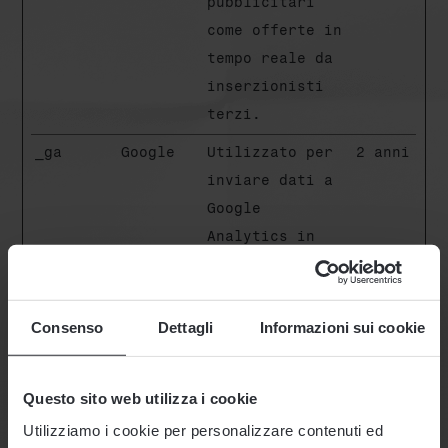
pubblicitari
come offerte in
tempo reale da
inserzionisti
terzi.
_ga
Google
Utilizzato per
2 anni
inviare dati a
Google
Analytics in
merito al
dispositivo e
al
Consenso
Dettagli
Informazioni sui cookie
comportamento
dell'utente.
Questo sito web utilizza i cookie
Tiene traccia
Utilizziamo i cookie per personalizzare contenuti ed
dell'utente su