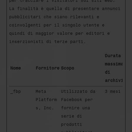
per tracciare i visitatori sui siti web.
La finalità è quella di presentare annunci
pubblicitari che siano rilevanti e
coinvolgenti per il singolo utente e
quindi di maggior valore per editori e
inserzionisti di terze parti.
Durata
massima
Nome
Fornitore
Scopo
di
archiviazi
_fbp
Meta
Utilizzato da
3 mesi
Platform
Facebook per
s, Inc.
fornire una
serie di
prodotti