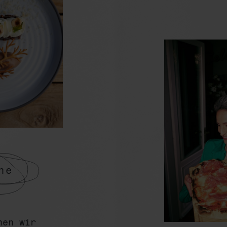
he
hen wir