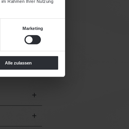
ie im Rahmen Ihrer Nutzung
Marketing
s
f
Alle zulassen
y Hello!