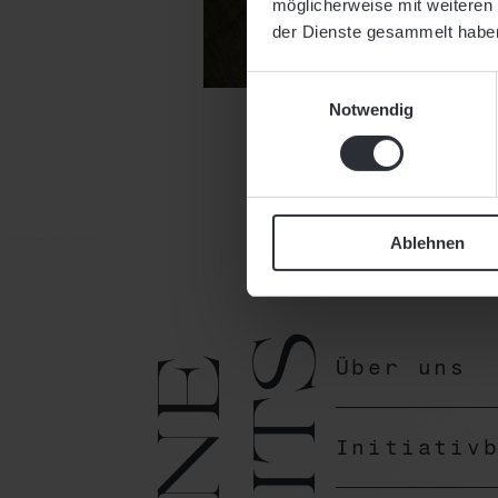
möglicherweise mit weiteren
der Dienste gesammelt habe
Einwilligungsauswahl
Notwendig
Ablehnen
fits
Über uns
Initiativ