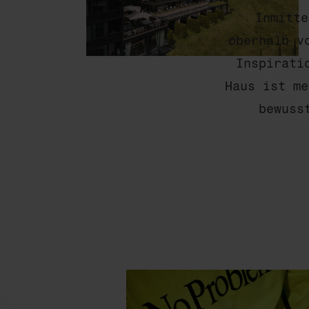
Inmitte
oberhalb v
Inspirati
Haus ist me
bewuss