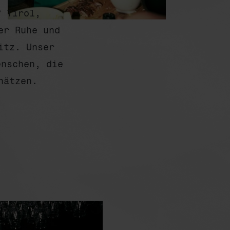
f Tirol,
er Ruhe und
itz. Unser
enschen, die
hätzen.