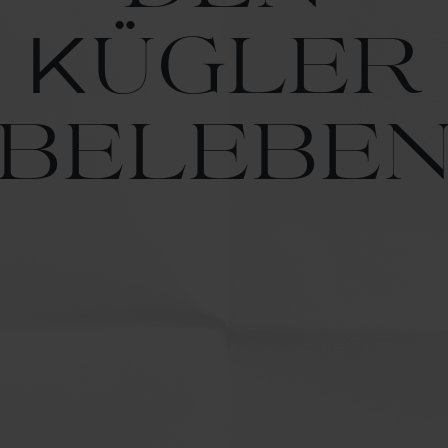
Kügler
belebe